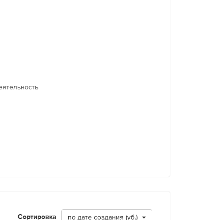
еятельность
Сортировка
по дате создания (уб.)