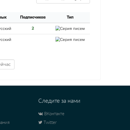
зык
Подписчиков
Тип
2
Следите за нами
ВКонтакте
вания
Twitter