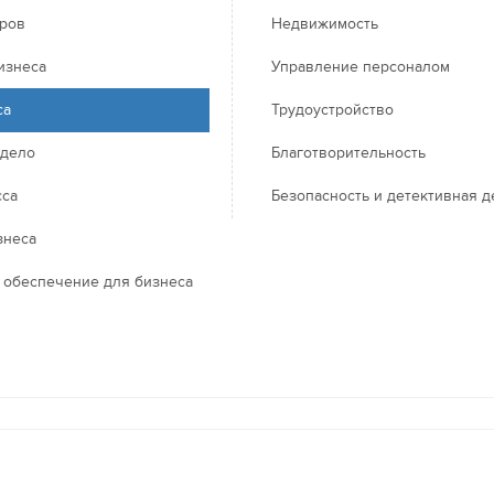
еров
Недвижимость
изнеса
Управление персоналом
са
Трудоустройство
 дело
Благотворительность
сса
Безопасность и детективная д
знеса
 обеспечение для бизнеса