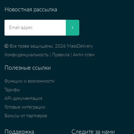
Новостная рассылка
Все права защищены. 2026 MassDelivery
Конфиденциальность
|
Правила
|
Анти-спам
Полезные ссылки
Функции и возможности
Тарифы
API-документация
Готовые интеграции
Бонусы от партнеров
Поддержка
Следите за нами