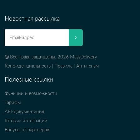
Новостная рассылка
Все права защищены. 2026 MassDelivery
Конфиденциальность
|
Правила
|
Анти-спам
Полезные ссылки
Функции и возможности
Тарифы
API-документация
Готовые интеграции
Бонусы от партнеров