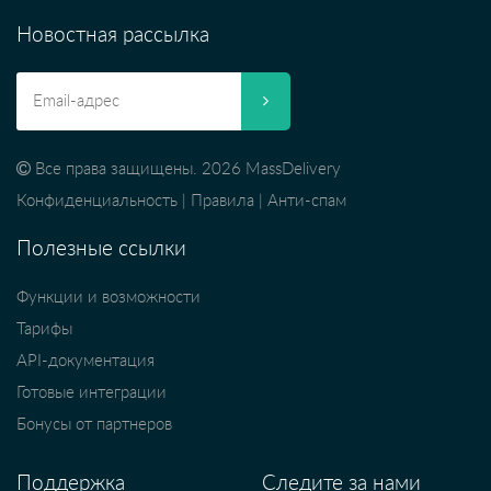
Новостная рассылка
Все права защищены. 2026 MassDelivery
Конфиденциальность
|
Правила
|
Анти-спам
Полезные ссылки
Функции и возможности
Тарифы
API-документация
Готовые интеграции
Бонусы от партнеров
Поддержка
Следите за нами