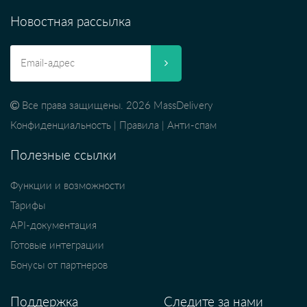
Новостная рассылка
Все права защищены. 2026 MassDelivery
Конфиденциальность
|
Правила
|
Анти-спам
Полезные ссылки
Функции и возможности
Тарифы
API-документация
Готовые интеграции
Бонусы от партнеров
Поддержка
Следите за нами