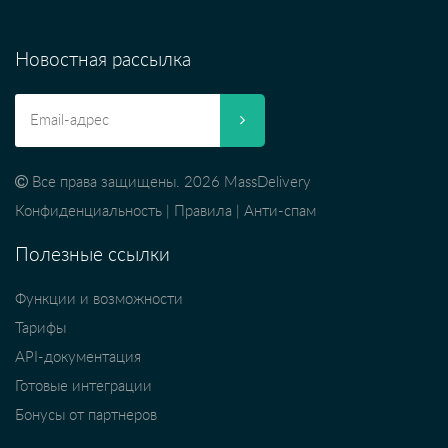
Новостная рассылка
Все права защищены. 2026 MassDelivery
Конфиденциальность
|
Правила
|
Анти-спам
Полезные ссылки
Функции и возможности
Тарифы
API-документация
Готовые интеграции
Бонусы от партнеров