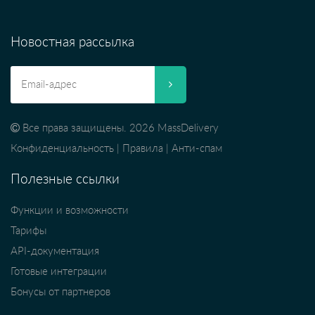
Новостная рассылка
Все права защищены. 2026 MassDelivery
Конфиденциальность
|
Правила
|
Анти-спам
Полезные ссылки
Функции и возможности
Тарифы
API-документация
Готовые интеграции
Бонусы от партнеров