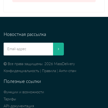
Новостная рассылка
Все права защищены. 2026 MassDelivery
Конфиденциальность
|
Правила
|
Анти-спам
Полезные ссылки
Функции и возможности
Тарифы
API-документация