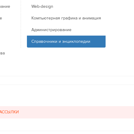
вание
Web-design
е
Компьютерная графика и анимация
Администрирование
Справочники и энциклопедии
тва
РАССЫЛКИ