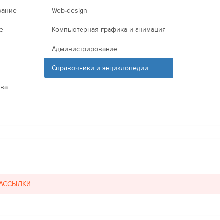
вание
Web-design
е
Компьютерная графика и анимация
Администрирование
Справочники и энциклопедии
тва
РАССЫЛКИ