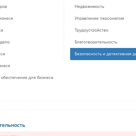
еров
Недвижимость
изнеса
Управление персоналом
са
Трудоустройство
 дело
Благотворительность
сса
Безопасность и детективная д
знеса
 обеспечение для бизнеса
тельность