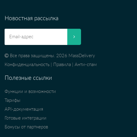
Новостная рассылка
Все права защищены. 2026 MassDelivery
Конфиденциальность
|
Правила
|
Анти-спам
Полезные ссылки
Функции и возможности
Тарифы
API-документация
Готовые интеграции
Бонусы от партнеров