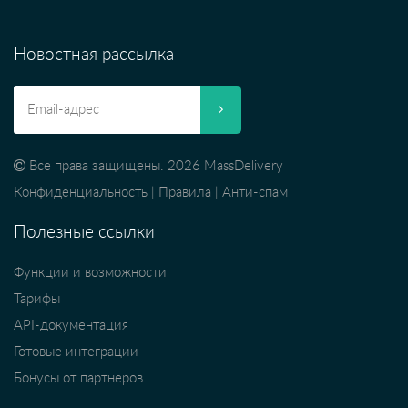
Новостная рассылка
Все права защищены. 2026 MassDelivery
Конфиденциальность
|
Правила
|
Анти-спам
Полезные ссылки
Функции и возможности
Тарифы
API-документация
Готовые интеграции
Бонусы от партнеров