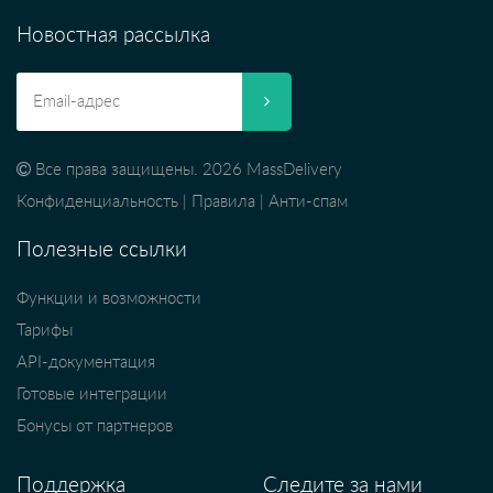
Новостная рассылка
Все права защищены. 2026 MassDelivery
Конфиденциальность
|
Правила
|
Анти-спам
Полезные ссылки
Функции и возможности
Тарифы
API-документация
Готовые интеграции
Бонусы от партнеров
Поддержка
Следите за нами