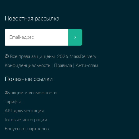
Новостная рассылка
Все права защищены. 2026 MassDelivery
Конфиденциальность
|
Правила
|
Анти-спам
Полезные ссылки
Функции и возможности
Тарифы
API-документация
Готовые интеграции
Бонусы от партнеров