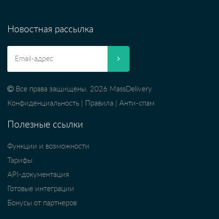
Новостная рассылка
Все права защищены. 2026 MassDelivery
Конфиденциальность
|
Правила
|
Анти-спам
Полезные ссылки
Функции и возможности
Тарифы
API-документация
Готовые интеграции
Бонусы от партнеров