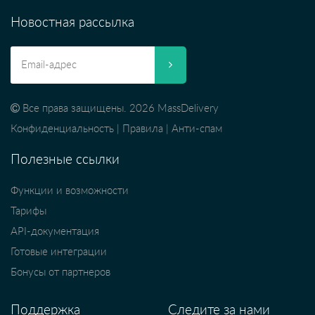
Новостная рассылка
Все права защищены. 2026 MassDelivery
Конфиденциальность
|
Правила
|
Анти-спам
Полезные ссылки
Функции и возможности
Тарифы
API-документация
Готовые интеграции
Бонусы от партнеров
Поддержка
Следите за нами