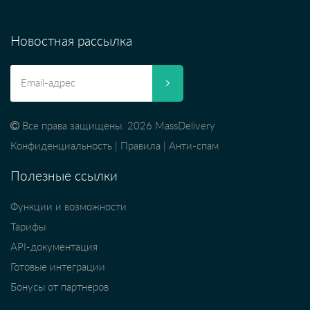
Новостная рассылка
Все права защищены. 2026 MassDelivery
Конфиденциальность
|
Правила
|
Анти-спам
Полезные ссылки
Функции и возможности
Тарифы
API-документация
Готовые интеграции
Бонусы от партнеров