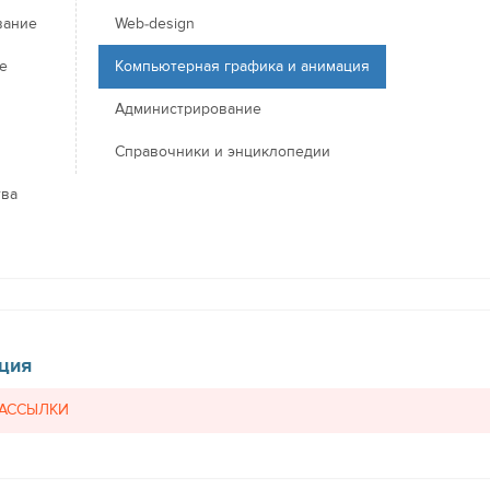
вание
Web-design
е
Компьютерная графика и анимация
Администрирование
Справочники и энциклопедии
тва
ция
РАССЫЛКИ