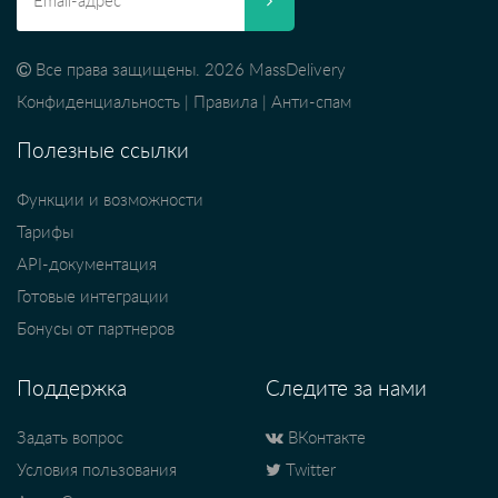
Все права защищены. 2026 MassDelivery
Конфиденциальность
|
Правила
|
Анти-спам
Полезные ссылки
Функции и возможности
Тарифы
API-документация
Готовые интеграции
Бонусы от партнеров
Поддержка
Следите за нами
Задать вопрос
ВКонтакте
Условия пользования
Twitter